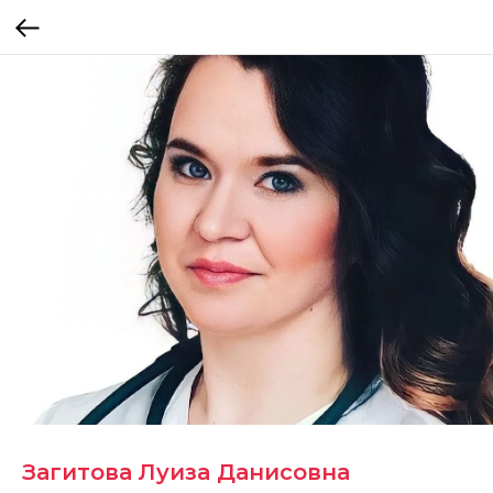
Загитова Луиза Данисовна