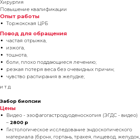
Хирургия
Повышение квалификации
Опыт работы
Торжокская ЦРБ
Повод для обращения
частая отрыжка,
изжога,
тошнота,
боли, плохо поддающиеся лечению;
резкая потеря веса без очевидных причин;
чувство распирания в желудке;
и т д
Забор биопсии
Цены
Видео - эзофагогастродуоденоскопия
(ЭГДС - видео)
–
2800 р
Гистологическое исследование эндоскопического
материала
(бронх, гортань, трахея, пищевод, желудок,