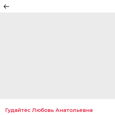
Гудайтес Любовь Анатольевна