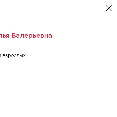
лья Валерьевна
т
и взрослых