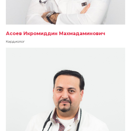
Асоев Икромиддин Махмадаминович
Кардиолог